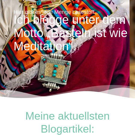
Hier gibt es jede Menge Lesestoff.
Ich blogge unter dem
Motto „Basteln ist wie
Meditation“.
Meine aktuellsten
Blogartikel: