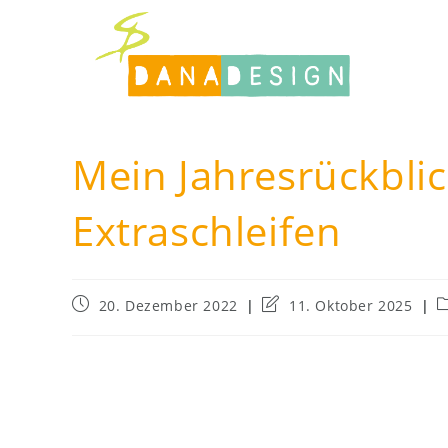
Zum
Inhalt
springen
Mein Jahresrückblic
Extraschleifen
Beitrag
Beitrag
B
20. Dezember 2022
11. Oktober 2025
veröffentlicht:
zuletzt
K
geändert
am: