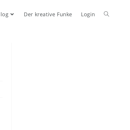
log
Der kreative Funke
Login
Website-
Suche
umschalten