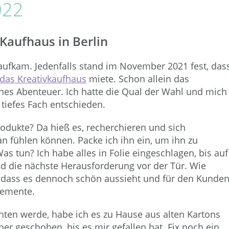
022
Kaufhaus in Berlin
 aufkam. Jedenfalls stand im November 2021 fest, das
das Kreativkaufhaus
miete. Schon allein das
ines Abenteuer. Ich hatte die Qual der Wahl und mich
 tiefes Fach entschieden.
odukte? Da hieß es, recherchieren und sich
n fühlen können. Packe ich ihn ein, um ihn zu
s tun? Ich habe alles in Folie eingeschlagen, bis auf
nd die nächste Herausforderung vor der Tür. Wie
odass es dennoch schön aussieht und für den Kunde
Elemente.
hten werde, habe ich es zu Hause aus alten Kartons
er geschoben, bis es mir gefallen hat. Fix noch ein